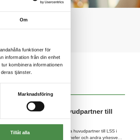
 Boet.
Om
andahålla funktioner för
n information från din enhet
 tur kombinera informationen
deras tjänster.
NYHETSARKIV
Marknadsföring
2026-03-03
Boet är återigen huvudpartner till
LSS i fokus
Vi är stolta över att återigen vara huvudpartner till LSS i
Tillåt alla
fokus, en viktig mötesplats för chefer och andra yrkesve…