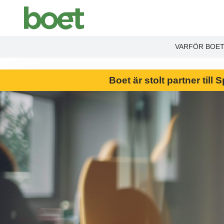
End Product brochure -->
VARFÖR BOE
Boet är stolt partner til