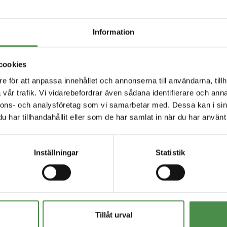
Nyheter
dig uppdaterad med de senaste nyheterna från
Information
cookies
e för att anpassa innehållet och annonserna till användarna, tillh
vår trafik. Vi vidarebefordrar även sådana identifierare och anna
nnons- och analysföretag som vi samarbetar med. Dessa kan i sin
har tillhandahållit eller som de har samlat in när du har använt 
Inställningar
Statistik
Tillåt urval