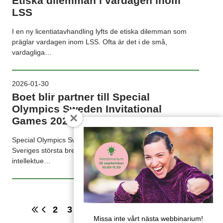
Etiska dilemman i vardagen inom
LSS
I en ny licentiatavhandling lyfts de etiska dilemman som
präglar vardagen inom LSS. Ofta är det i de små,
vardagliga…
2026-01-30
Boet blir partner till Special
Olympics Sweden Invitational
Games 2026
Special Olympics Sweden Invitational Games 2026,
Sveriges största breddidrottsevenemang för personer med
intellektue…
2
3
4
5
6
7
8
9
Missa inte vårt nästa webbinarium!