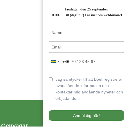
Fredagen den 25 september
10.00-11.30 (digitalt)
Läs mer om webbinariet.
Type
your
name
Type
your
email
Type
+46
Sweden
your
+46
phone
number
Jag samtycker till att Boet registrerar
ovanstående information och
kontaktar mig angående nyheter och
erbjudanden.
Anmäl dig här!
Genvägar