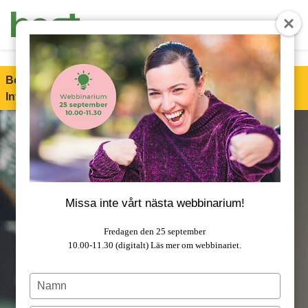
End Product brochure -->
Boet är stolt partner till Special Olympics Sweden
Invitational Games 2026!
Läs mer om samarbetet.
Missa inte vårt nästa webbinarium!
Fredagen den 25 september
10.00-11.30 (digitalt)
Läs mer om webbinariet.
Type
your