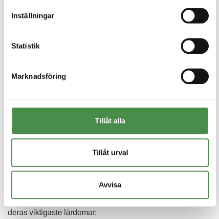
Inställningar
Statistik
Marknadsföring
Kommer vi inte ha någon brukarkontakt längre? Det var en
av de första reaktionerna när Anna Mohd, enhetschef i
Marks kommun
, introducerade
Boet
för sin personalgrupp.
Tillåt alla
Ungefär hälften var skeptiska. Några trodde aldrig att det
skulle fungera. Idag kan ingen i samma personalgrupp
tänka sig en verksamhet utan Boet.
Tillåt urval
På vårt webbinarium tillsammans med Marks kommun
delade Anna och hennes kollega Ellen Wadenheim, också
Avvisa
enhetschef i Marks kommun, med sig av sina erfarenheter
av att introducera Boet för personal och brukare. Här är
deras viktigaste lärdomar: