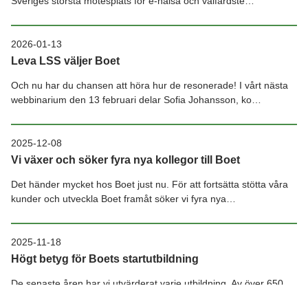
Sveriges största mötesplats för e-hälsa och välfärdste…
2026-01-13
Leva LSS väljer Boet
Och nu har du chansen att höra hur de resonerade! I vårt nästa
webbinarium den 13 februari delar Sofia Johansson, ko…
2025-12-08
Vi växer och söker fyra nya kollegor till Boet
Det händer mycket hos Boet just nu. För att fortsätta stötta våra
kunder och utveckla Boet framåt söker vi fyra nya…
2025-11-18
Högt betyg för Boets startutbildning
De senaste åren har vi utvärderat varje utbildning. Av över 650
personer som svarat ger deltagarna i snitt 4,7 av 5…