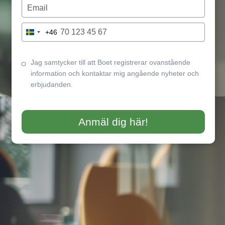
name
Type
your
email
Type
+46
Sweden
your
+46
phone
number
Jag samtycker till att Boet registrerar ovanstående
information och kontaktar mig angående nyheter och
erbjudanden.
Anmäl dig här!