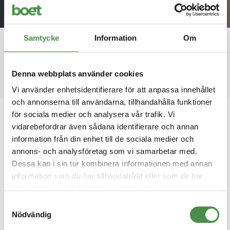
Nyheter
Håll dig uppdaterad med de senaste nyheterna
Samtycke
Information
Om
från Boet.
Denna webbplats använder cookies
Vi använder enhetsidentifierare för att anpassa innehållet
och annonserna till användarna, tillhandahålla funktioner
för sociala medier och analysera vår trafik. Vi
2026-06-15
vidarebefordrar även sådana identifierare och annan
Så arbetar Marks kommun med
information från din enhet till de sociala medier och
annons- och analysföretag som vi samarbetar med.
Boet
Dessa kan i sin tur kombinera informationen med annan
information som du har tillhandahållit eller som de har
samlat in när du har använt deras tjänster.
Samtyckesval
Nödvändig