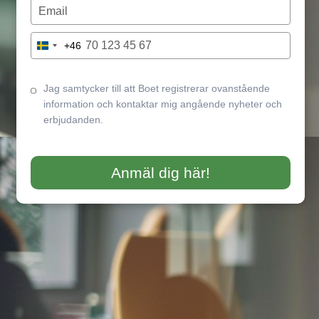
name
Type
your
email
Type
+46
Sweden
your
+46
phone
number
Jag samtycker till att Boet registrerar ovanstående
information och kontaktar mig angående nyheter och
erbjudanden.
Anmäl dig här!