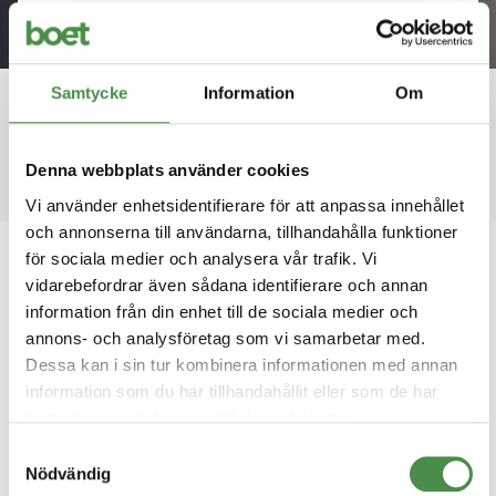
Nyheter
Håll dig uppdaterad med de senaste nyheterna
Samtycke
Information
Om
från Boet.
Denna webbplats använder cookies
Vi använder enhetsidentifierare för att anpassa innehållet
och annonserna till användarna, tillhandahålla funktioner
för sociala medier och analysera vår trafik. Vi
2026-06-15
vidarebefordrar även sådana identifierare och annan
Så arbetar Marks kommun med
information från din enhet till de sociala medier och
annons- och analysföretag som vi samarbetar med.
Boet
Dessa kan i sin tur kombinera informationen med annan
information som du har tillhandahållit eller som de har
samlat in när du har använt deras tjänster.
Samtyckesval
Nödvändig