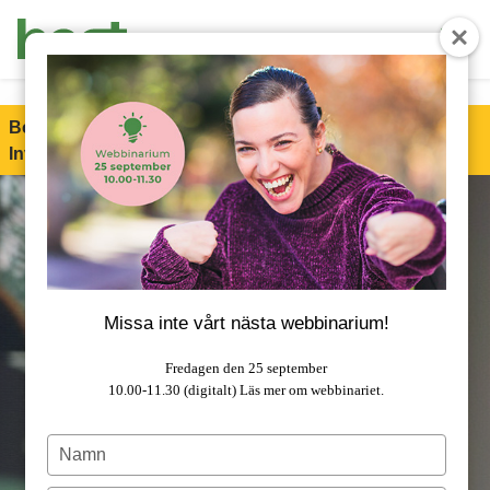
End Product brochure -->
Boet är stolt partner till Special Olympics Sweden
Invitational Games 2026!
Läs mer om samarbetet.
Missa inte vårt nästa webbinarium!
Fredagen den 25 september
10.00-11.30 (digitalt)
Läs mer om webbinariet.
Type
your