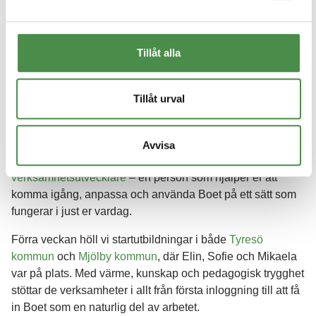
Tillåt alla
Tillåt urval
När du börjar använda Boet får du inte bara ett digitalt stöd
Avvisa
i vardagen. Du får också tillgång till en av
våra
verksamhetsutvecklare
– en person som hjälper er att
komma igång, anpassa och använda Boet på ett sätt som
fungerar i just er vardag.
Förra veckan höll vi startutbildningar i både
Tyresö
kommun
och
Mjölby kommun
, där Elin, Sofie och Mikaela
var på plats. Med värme, kunskap och pedagogisk trygghet
stöttar de verksamheter i allt från första inloggning till att få
in Boet som en naturlig del av arbetet.