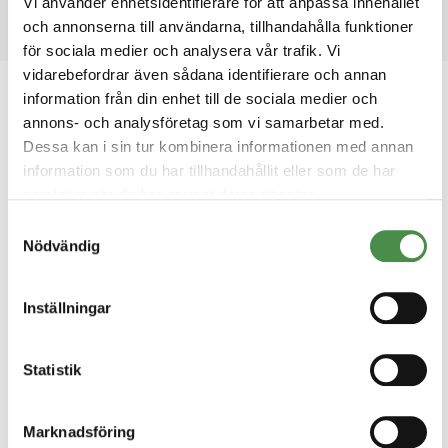
Vi använder enhetsidentifierare för att anpassa innehållet
och annonserna till användarna, tillhandahålla funktioner
för sociala medier och analysera vår trafik. Vi
vidarebefordrar även sådana identifierare och annan
information från din enhet till de sociala medier och
2025-09-02
annons- och analysföretag som vi samarbetar med.
Med stöd från Boets
Dessa kan i sin tur kombinera informationen med annan
verksamhetsutvecklare
information som du har tillhandahållit eller som de har
samlat in när du har använt deras tjänster.
Samtyckesval
Nödvändig
Inställningar
Statistik
Marknadsföring