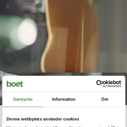
Nyheter
Samtycke
Information
Om
Håll dig uppdaterad med de senaste nyheterna
från Boet.
Denna webbplats använder cookies