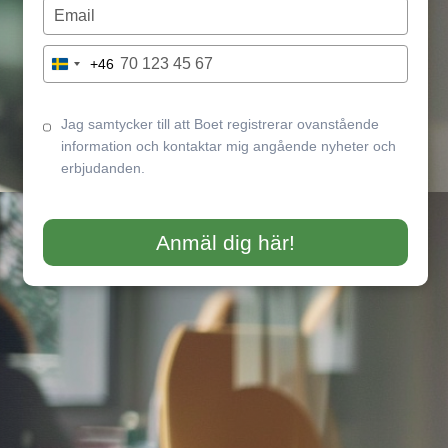
name
Type
your
email
Type
+46
Sweden
your
+46
phone
number
Jag samtycker till att Boet registrerar ovanstående
information och kontaktar mig angående nyheter och
erbjudanden.
Anmäl dig här!