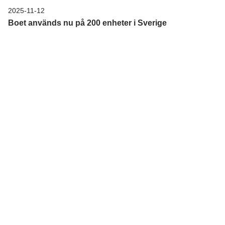
2025-11-12
Boet används nu på 200 enheter i Sverige
Boet används nu på 200 enheter runt om i Sverige. För oss är
det ett bevis på att välfärdsteknik, tillsammans med en…
3
4
5
6
7
8
9
10
Kontakt
Adress
Välfärdsteknik Sverige AB
Bangatan 4C
222 21 Lund
Support