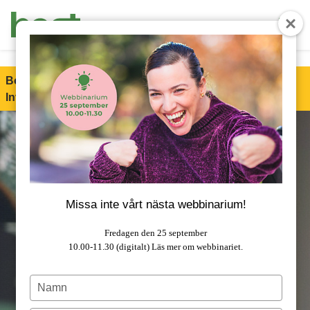
End Product brochure -->
Boet är stolt partner till Special Olympics Sweden
Invitational Games 2026!
Läs mer om samarbetet.
Missa inte vårt nästa webbinarium!
Fredagen den 25 september
10.00-11.30 (digitalt)
Läs mer om webbinariet.
Type
your