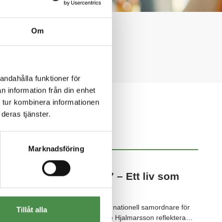
 Boet.
Om
andahålla funktioner för
n information från din enhet
 tur kombinera informationen
deras tjänster.
NYHETSARKIV
Marknadsföring
2026-07-02
Anette reflekterar #7 – Ett liv som
andra, på riktigt
Den 2 juli tillsatte regeringen en nationell samordnare för
Tillåt alla
funktionshinderspolitiken. Anette Hjalmarsson reflektera…