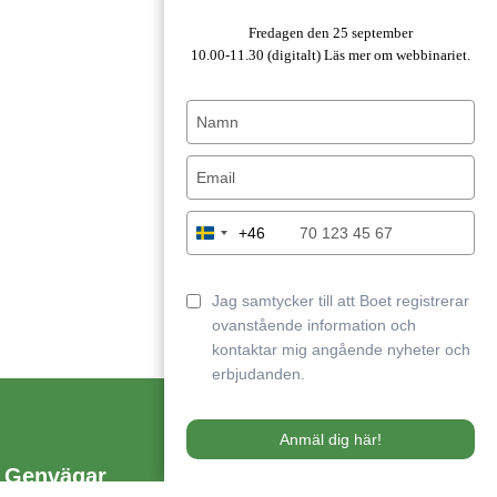
Fredagen den 25 september
10.00-11.30 (digitalt)
Läs mer om webbinariet.
Type
your
name
Type
your
email
Type
+46
Sweden
your
+46
phone
number
Jag samtycker till att Boet registrerar
ovanstående information och
kontaktar mig angående nyheter och
erbjudanden.
Anmäl dig här!
Genvägar