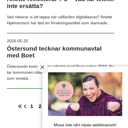
inte ersätta?
Vad riskerar vi att tappa när välfärden digitaliseras? Anette
Hjalmarsson har läst en forskningsartikel som stannade…
2026-05-25
Östersund tecknar kommunavtal
med Boet
Östersunds kommun har arbetat med Boet sedan 2023. Nu
tar kommunen nästa steg och tecknar ett kommunavtal
som innebä…
1
2
3
4
5
6
7
8
Missa inte vårt nästa webbinarium!