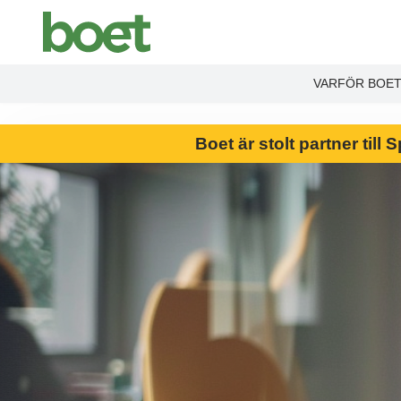
End Product brochure -->
VARFÖR BOE
Boet är stolt partner til