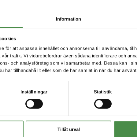
Nyheter
dig uppdaterad med de senaste nyheterna från
Information
cookies
e för att anpassa innehållet och annonserna till användarna, tillh
vår trafik. Vi vidarebefordrar även sådana identifierare och anna
nnons- och analysföretag som vi samarbetar med. Dessa kan i sin
har tillhandahållit eller som de har samlat in när du har använt 
) år
Inställningar
Statistik
Tillåt urval