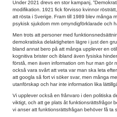
Under 2021 drevs en stor kampanj, ”Demokratin 
modifikation. 1921 fick förvisso kvinnor rösträt
att rösta i Sverige. Fram till 1989 blev många 
psykisk sjukdom mm omyndigförklarade och ha
Men trots att personer med funktionsnedsättning
demokratiska delaktigheten lägre i just den g
bland annat bero på att många upplever en otill
kognitiva brister och ibland även fysiska hinder.
förstå, men även information om hur man gör nä
också vara svårt att veta var man ska leta efter
att googla så fort vi söker svar, men många med 
utanförskap och har inte information lika lättillg
Vi upplever också en frånvaro i den politiska d
viktigt, och att ge plats åt funktionsrättsfrågor
vi anser att funktionsrättsfrågan behöver få ta 