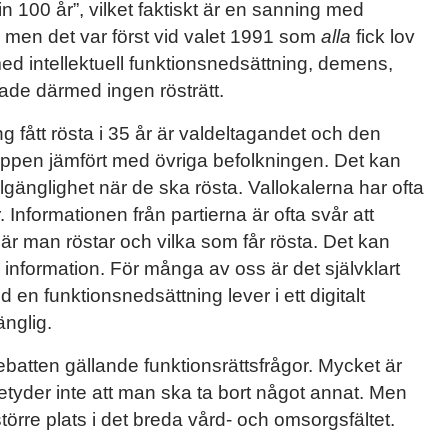
100 år”, vilket faktiskt är en sanning med
t, men det var först vid valet 1991 som
alla
fick lov
med intellektuell funktionsnedsättning, demens,
de därmed ingen rösträtt.
 fått rösta i 35 år är valdeltagandet och den
ruppen jämfört med övriga befolkningen. Det kan
gänglighet när de ska rösta. Vallokalerna har ofta
 Informationen från partierna är ofta svår att
r man röstar och vilka som får rösta. Det kan
 information. För många av oss är det självklart
en funktionsnedsättning lever i ett digitalt
änglig.
ebatten gällande funktionsrättsfrågor. Mycket är
 betyder inte att man ska ta bort något annat. Men
större plats i det breda vård- och omsorgsfältet.