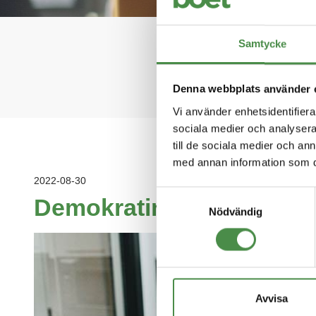
Håll 
Samtycke
Denna webbplats använder 
Vi använder enhetsidentifierar
sociala medier och analysera 
till de sociala medier och a
med annan information som du 
2022-08-30
Samtyckesval
Demokratin 100 (eller 35?
Nödvändig
Avvisa