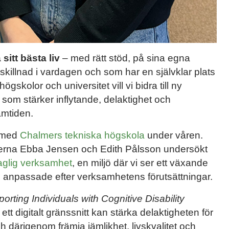
sitt bästa liv
– med rätt stöd, på sina egna
skillnad i vardagen och som har en självklar plats
olor och universitet vill vi bidra till ny
 som stärker inflytande, delaktighet och
amtiden.
t med
Chalmers tekniska högskola
under våren.
terna Ebba Jensen och Edith Pålsson undersökt
aglig verksamhet
, en miljö där vi ser ett växande
öd anpassade efter verksamhetens förutsättningar.
porting Individuals with Cognitive Disability
tt digitalt gränssnitt kan stärka delaktigheten för
 därigenom främja jämlikhet, livskvalitet och