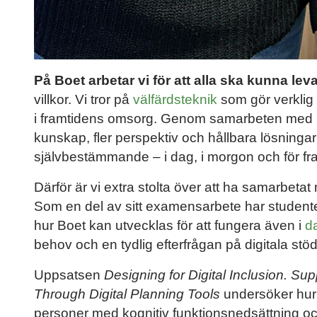
På Boet arbetar vi för att alla ska kunna leva 
villkor. Vi tror på
välfärdsteknik
som gör verklig 
i framtidens omsorg. Genom samarbeten med högsk
kunskap, fler perspektiv och hållbara lösningar
självbestämmande – i dag, i morgon och för fr
Därför är vi extra stolta över att ha samarbeta
Som en del av sitt examensarbete har studen
hur Boet kan utvecklas för att fungera även i
d
behov och en tydlig efterfrågan på digitala st
Uppsatsen
Designing for Digital Inclusion. Sup
Through Digital Planning Tools
undersöker hur e
personer med kognitiv funktionsnedsättning och