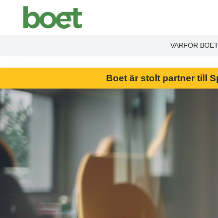
End Product brochure -->
VARFÖR BOE
Boet är stolt partner til