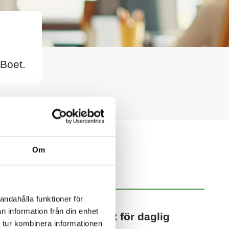
 Boet.
Om
NYHETSARKIV
andahålla funktioner för
2025-10-28
n information från din enhet
Nu utvecklar vi Boet för daglig
 tur kombinera informationen
verksamhet