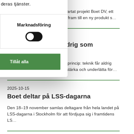
deras tjänster.
Boet tar nästa steg! Vi har nu startat projekt Boet DV, ett
utvecklingsarbete som ska leda fram till en ny produkt s…
Marknadsföring
2025-10-16
Teknik som stöd, aldrig som
ersättare
Tillåt alla
På Boet står vi fast vid en grundprincip: teknik får aldrig
ersätta människan. Den ska förstärka och underlätta för…
2025-10-15
Boet deltar på LSS-dagarna
Den 18–19 november samlas deltagare från hela landet på
LSS-dagarna i Stockholm för att fördjupa sig i framtidens
LS…