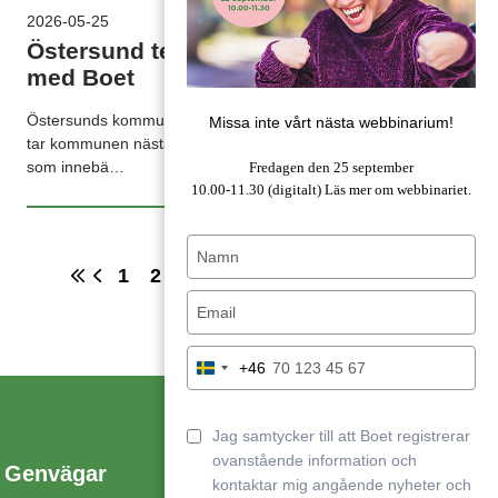
2026-05-25
Östersund tecknar kommunavtal
med Boet
Östersunds kommun har arbetat med Boet sedan 2023. Nu
Missa inte vårt nästa webbinarium!
tar kommunen nästa steg och tecknar ett kommunavtal
som innebä…
Fredagen den 25 september
10.00-11.30 (digitalt)
Läs mer om webbinariet.
Type
your
1
2
3
4
5
6
7
8
name
Type
your
email
Type
+46
Sweden
your
+46
phone
number
Jag samtycker till att Boet registrerar
ovanstående information och
Genvägar
kontaktar mig angående nyheter och