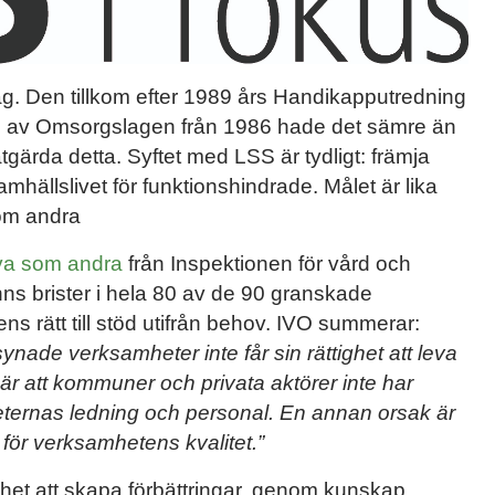
 slag. Den tillkom efter 1989 års Handikapputredning
s av Omsorgslagen från 1986 hade det sämre än
åtgärda detta. Syftet med LSS är tydligt: främja
samhällslivet för funktionshindrade. Målet är lika
som andra
leva som andra
från Inspektionen för vård och
anns brister i hela 80 av de 90 granskade
ens rätt till stöd utifrån behov. IVO summerar:
lsynade verksamheter inte får sin rättighet att leva
är att kommuner och privata aktörer inte har
heternas ledning och personal. En annan orsak är
ar för verksamhetens kvalitet.”
et att skapa förbättringar, genom kunskap,