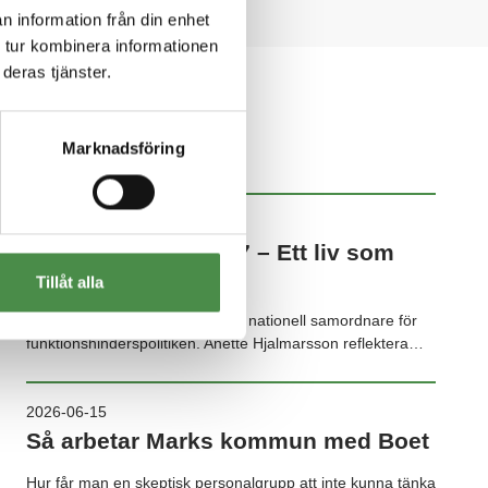
n information från din enhet
 tur kombinera informationen
deras tjänster.
Marknadsföring
NYHETSARKIV
2026-07-02
Anette reflekterar #7 – Ett liv som
andra, på riktigt
Tillåt alla
Den 2 juli tillsatte regeringen en nationell samordnare för
funktionshinderspolitiken. Anette Hjalmarsson reflektera…
2026-06-15
Så arbetar Marks kommun med Boet
Hur får man en skeptisk personalgrupp att inte kunna tänka