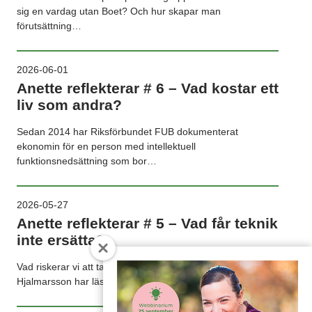
sig en vardag utan Boet? Och hur skapar man
förutsättning…
2026-06-01
Anette reflekterar # 6 – Vad kostar ett
liv som andra?
Sedan 2014 har Riksförbundet FUB dokumenterat
ekonomin för en person med intellektuell
funktionsnedsättning som bor…
2026-05-27
Anette reflekterar # 5 – Vad får teknik
inte ersätta?
Vad riskerar vi att tappa när välfärden digitaliseras? Anette
Hjalmarsson har läst en forskningsartikel som stannade…