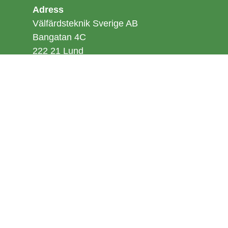
Adress
Välfärdsteknik Sverige AB
Bangatan 4C
222 21 Lund
Support
support@boet.se
040 643 00 53
Boka demo eller offert
Arian Shastavari
arian@boet.se
076 852 24 59
Följ oss