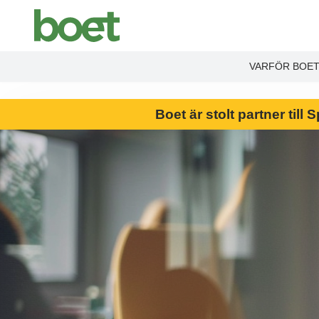
End Product brochure -->
VARFÖR BOE
Boet är stolt partner til