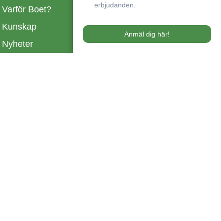
erbjudanden.
Varför Boet?
Kunskap
Anmäl dig här!
Nyheter
Referenskunder
Kontakta oss
Om oss
Jobb