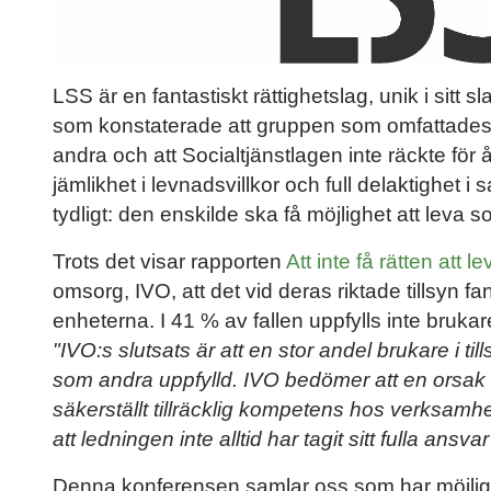
LSS är en fantastiskt rättighetslag, unik i sitt
som konstaterade att gruppen som omfattade
andra och att Socialtjänstlagen inte räckte för 
jämlikhet i levnadsvillkor och full delaktighet i 
tydligt: den enskilde ska få möjlighet att leva 
Trots det visar rapporten
Att inte få rätten att 
omsorg, IVO, att det vid deras riktade tillsyn f
enheterna. I 41 % av fallen uppfylls inte brukar
"IVO:s slutsats är att en stor andel brukare i til
som andra uppfylld. IVO bedömer att en orsak 
säkerställt tillräcklig kompetens hos verksam
att ledningen inte alltid har tagit sitt fulla ansv
Denna konferensen samlar oss som har möjligh