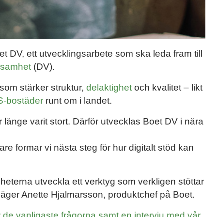
oet DV, ett utvecklingsarbete som ska leda fram till
ksamhet
(DV).
 som stärker struktur,
delaktighet
och kvalitet – likt
-bostäder
runt om i landet.
 länge varit stort. Därför utvecklas Boet DV i nära
 formar vi nästa steg för hur digitalt stöd kan
eterna utveckla ett verktyg som verkligen stöttar
säger Anette Hjalmarsson, produktchef på Boet.
r de vanligaste frågorna samt en intervju med vår