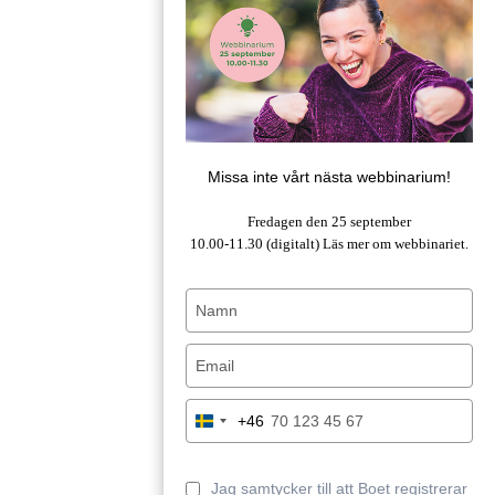
Missa inte vårt nästa webbinarium!
Fredagen den 25 september
10.00-11.30 (digitalt)
Läs mer om webbinariet.
Type
your
name
Type
your
email
Type
+46
Sweden
your
+46
phone
number
Jag samtycker till att Boet registrerar