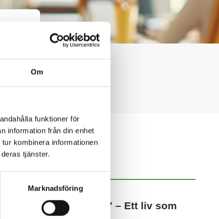
 Boet.
Om
andahålla funktioner för
n information från din enhet
 tur kombinera informationen
deras tjänster.
NYHETSARKIV
Marknadsföring
2026-07-02
Anette reflekterar #7 – Ett liv som
andra, på riktigt