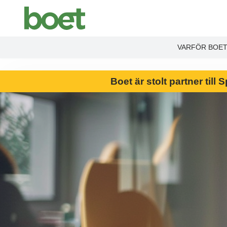
End Product brochure -->
VARFÖR BOE
Boet är stolt partner til