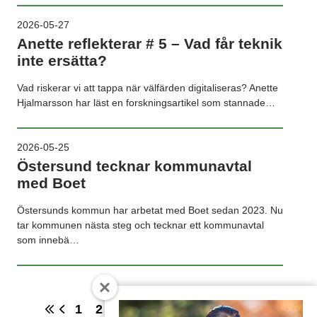
2026-05-27
Anette reflekterar # 5 – Vad får teknik
inte ersätta?
Vad riskerar vi att tappa när välfärden digitaliseras? Anette
Hjalmarsson har läst en forskningsartikel som stannade…
2026-05-25
Östersund tecknar kommunavtal
med Boet
Östersunds kommun har arbetat med Boet sedan 2023. Nu
tar kommunen nästa steg och tecknar ett kommunavtal
som innebä…
1
2
3
4
5
6
7
8