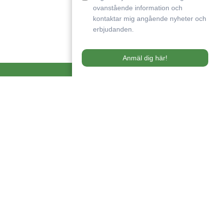
ovanstående information och
kontaktar mig angående nyheter och
erbjudanden.
Anmäl dig här!
Genvägar
Varför Boet?
Kunskap
Nyheter
Referenskunder
Kontakta oss
Om oss