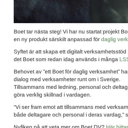
Boet tar nästa steg! Vi har nu startat projekt B
en ny produkt särskilt anpassad för
daglig ver
Syftet är att skapa ett digitalt verksamhetsstöd
det Boet som redan idag används i många
LSS
Behovet av ”ett Boet för daglig verksamhet” har
dialog med verksamheter runt om i Sverige.
Tillsammans med ledning, personal och deltagare
göra verklig skillnad i vardagen.
“Vi ser fram emot att tillsammans med verksamh
både deltagare och personal i deras vardag,” 
Nyfiken på att veta mer om Boet DV?
Här hitta