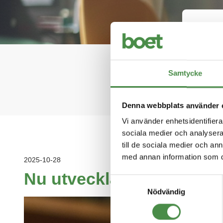
Håll 
Samtycke
Denna webbplats använder 
Vi använder enhetsidentifierar
sociala medier och analysera 
till de sociala medier och a
med annan information som du 
2025-10-28
Nu utvecklar vi Boet för
Samtyckesval
Nödvändig