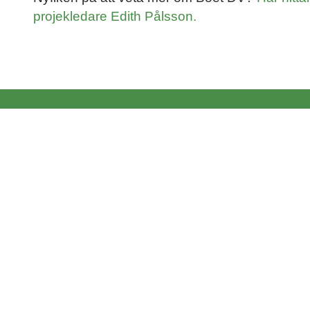
projekledare Edith Pålsson.
Kontakt
Adress
Välfärdsteknik Sverige AB
Bangatan 4C
222 21 Lund
Support
support@boet.se