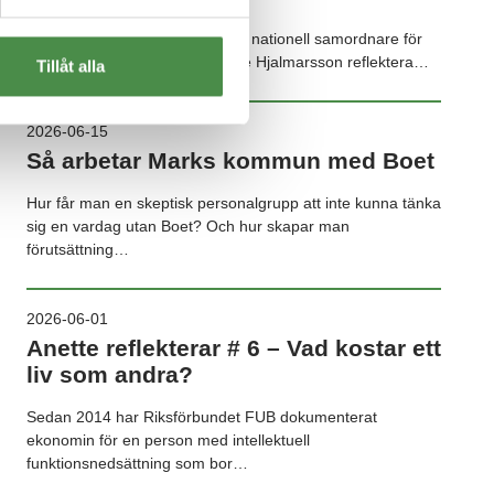
Den 2 juli tillsatte regeringen en nationell samordnare för
funktionshinderspolitiken. Anette Hjalmarsson reflektera…
Tillåt alla
2026-06-15
Så arbetar Marks kommun med Boet
Hur får man en skeptisk personalgrupp att inte kunna tänka
sig en vardag utan Boet? Och hur skapar man
förutsättning…
2026-06-01
Anette reflekterar # 6 – Vad kostar ett
liv som andra?
Sedan 2014 har Riksförbundet FUB dokumenterat
ekonomin för en person med intellektuell
funktionsnedsättning som bor…