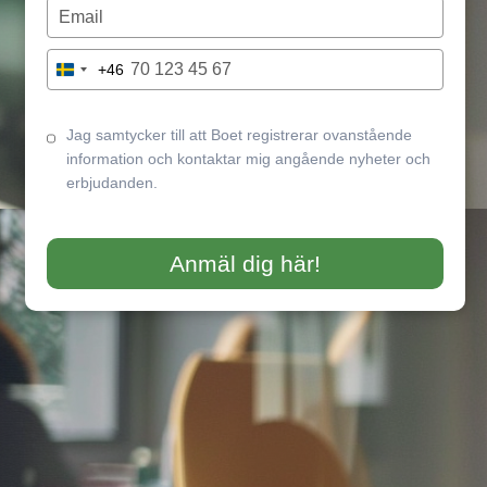
name
Type
your
email
Type
+46
Sweden
your
+46
phone
number
Jag samtycker till att Boet registrerar ovanstående
information och kontaktar mig angående nyheter och
erbjudanden.
Anmäl dig här!