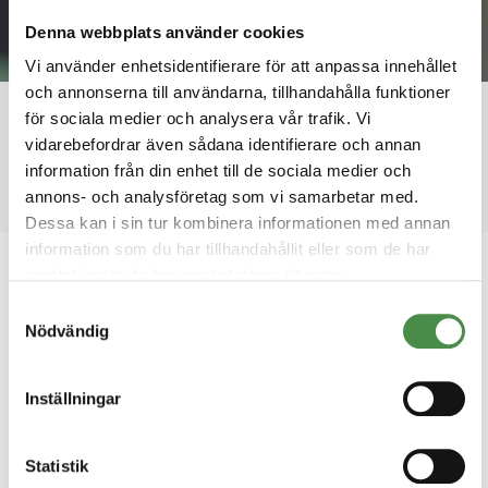
Denna webbplats använder cookies
Nyheter
Vi använder enhetsidentifierare för att anpassa innehållet
Håll dig uppdaterad med de senaste nyheterna
och annonserna till användarna, tillhandahålla funktioner
från Boet.
för sociala medier och analysera vår trafik. Vi
vidarebefordrar även sådana identifierare och annan
information från din enhet till de sociala medier och
annons- och analysföretag som vi samarbetar med.
Dessa kan i sin tur kombinera informationen med annan
information som du har tillhandahållit eller som de har
samlat in när du har använt deras tjänster.
2022-06-17
Samtyckesval
Martin är ny mjukvaruutvecklare
Nödvändig
på Boet
Inställningar
Statistik