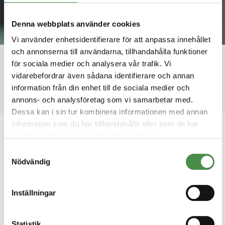
Denna webbplats använder cookies
Nyheter
Vi använder enhetsidentifierare för att anpassa innehållet
Håll dig uppdaterad med de senaste nyheterna
och annonserna till användarna, tillhandahålla funktioner
från Boet.
för sociala medier och analysera vår trafik. Vi
vidarebefordrar även sådana identifierare och annan
information från din enhet till de sociala medier och
annons- och analysföretag som vi samarbetar med.
Dessa kan i sin tur kombinera informationen med annan
information som du har tillhandahållit eller som de har
samlat in när du har använt deras tjänster.
2024-10-24
Samtyckesval
Kom och jobba på Boet!
Nödvändig
Inställningar
Statistik