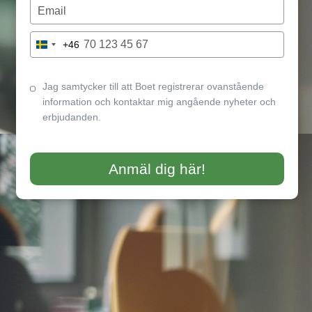
name
Type
your
email
Type
+46
Sweden
your
+46
phone
number
Jag samtycker till att Boet registrerar ovanstående
information och kontaktar mig angående nyheter och
erbjudanden.
Anmäl dig här!