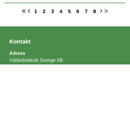
1
2
3
4
5
6
7
8
Kontakt
Adress
Välfärdsteknik Sverige AB
Bangatan 4C
222 21 Lund
Support
support@boet.se
040 643 00 53
Boka demo eller offert
Arian Shastavari