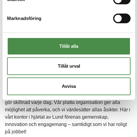
Marknadsföring
Tillåt alla
Vi letar efter en
senior mjukvaruutvecklare
och en
driven
Tillåt urval
säljare
som vill vara med och göra skillnad inom LSS
(Lagen om stöd och service till vissa funktionshindrade)
genom digitaliseringens möjligheter.
Avvisa
På Boet är vi ett sammansvetsat gäng som tillsammans
gör skillnad varje dag. Vår platta organisation ger alla
möjlighet att påverka, och vi värdesätter allas åsikter. Här i
vårt kontor i hjärtat av Lund förenas gemenskap,
innovation och engagemang – samtidigt som vi har roligt
på jobbet!