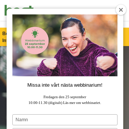
End Product brochure -->
Boet är stolt partner till Special Olympics Sweden
Invitational Games 2026!
Läs mer om samarbetet.
Missa inte vårt nästa webbinarium!
Fredagen den 25 september
10.00-11.30 (digitalt)
Läs mer om webbinariet.
Type
your