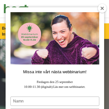
End Product brochure -->
Boet är stolt partner till Special Olympics Sweden
Invitational Games 2026!
Läs mer om samarbetet.
Missa inte vårt nästa webbinarium!
Fredagen den 25 september
10.00-11.30 (digitalt)
Läs mer om webbinariet.
Type
your