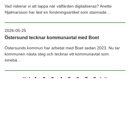
Vad riskerar vi att tappa när välfärden digitaliseras? Anette
Hjalmarsson har läst en forskningsartikel som stannade…
2026-05-25
Östersund tecknar kommunavtal med Boet
Östersunds kommun har arbetat med Boet sedan 2023. Nu tar
kommunen nästa steg och tecknar ett kommunavtal som
innebä…
1
2
3
4
5
6
7
8
Kontakt
Adress
Välfärdsteknik Sverige AB