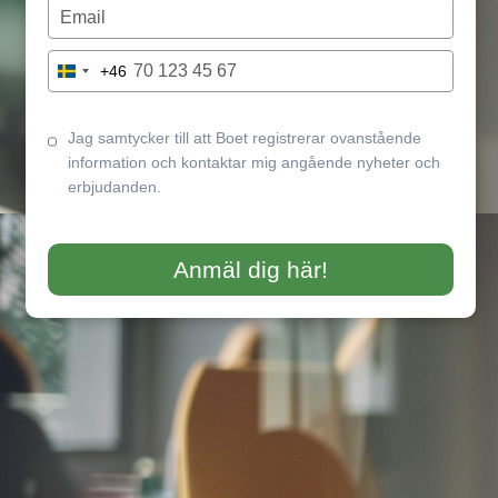
name
Type
your
email
Type
+46
Sweden
your
+46
phone
number
Jag samtycker till att Boet registrerar ovanstående
information och kontaktar mig angående nyheter och
erbjudanden.
Anmäl dig här!