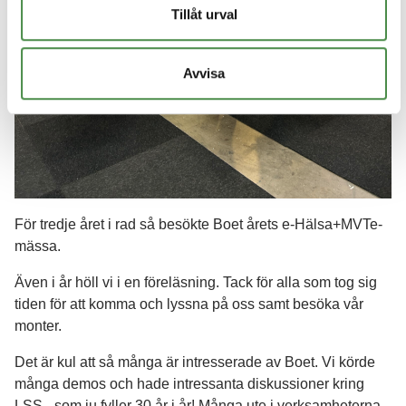
Tillåt urval
Avvisa
För tredje året i rad så besökte Boet årets e-Hälsa+MVTe-
mässa.
Även i år höll vi i en föreläsning. Tack för alla som tog sig
tiden för att komma och lyssna på oss samt besöka vår
monter.
Det är kul att så många är intresserade av Boet. Vi körde
många demos och hade intressanta diskussioner kring
LSS - som ju fyller 30 år i år! Många ute i verksamheterna