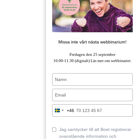
Missa inte vårt nästa webbinarium!
Fredagen den 25 september
10.00-11.30 (digitalt)
Läs mer om webbinariet.
Type
your
name
Type
your
email
Type
+46
Sweden
your
+46
phone
number
Jag samtycker till att Boet registrerar
ovanstående information och