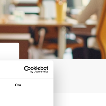
 Boet.
Om