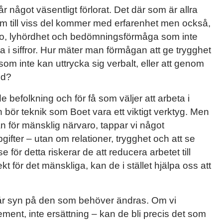
r något väsentligt förlorat. Det där som är allra
m till viss del kommer med erfarenhet men också,
ro, lyhördhet och bedömningsförmåga som inte
a i siffror. Hur mäter man förmågan att ge trygghet
om inte kan uttrycka sig verbalt, eller att genom
nd?
efolkning och för få som väljer att arbeta i
bör teknik som Boet vara ett viktigt verktyg. Men
 än för mänsklig närvaro, tappar vi något
fter – utan om relationer, trygghet och att se
e för detta riskerar de att reducera arbetet till
för det mänskliga, kan de i stället hjälpa oss att
r vår syn på den som behöver ändras. Om vi
ment, inte ersättning – kan de bli precis det som