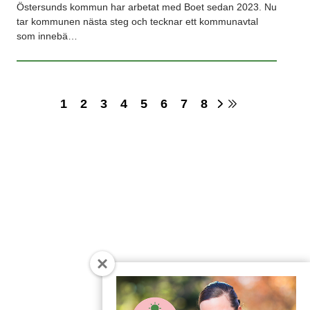
Östersunds kommun har arbetat med Boet sedan 2023. Nu
tar kommunen nästa steg och tecknar ett kommunavtal
som innebä…
1
2
3
4
5
6
7
8