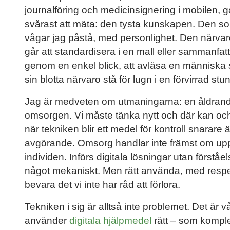
journalföring och medicinsignering i mobilen, gå
svårast att mäta: den tysta kunskapen. Den so
vågar jag påstå, med personlighet. Den närva
går att standardisera i en mall eller sammanfatt
genom en enkel blick, att avläsa en människa s
sin blotta närvaro stå för lugn i en förvirrad stu
Jag är medveten om utmaningarna: en åldrande b
omsorgen. Vi måste tänka nytt och där kan och 
när tekniken blir ett medel för kontroll snarare
avgörande. Omsorg handlar inte främst om uppgi
individen. Införs digitala lösningar utan förståels
något mekaniskt. Men rätt använda, med respekt 
bevara det vi inte har råd att förlora.
Tekniken i sig är alltså inte problemet. Det ä
använder
digitala hjälpmedel
rätt – som komple