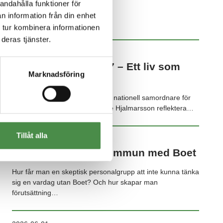
andahålla funktioner för
n information från din enhet
NYHETSARKIV
 tur kombinera informationen
deras tjänster.
2026-07-02
Anette reflekterar #7 – Ett liv som
Marknadsföring
andra, på riktigt
Den 2 juli tillsatte regeringen en nationell samordnare för
funktionshinderspolitiken. Anette Hjalmarsson reflektera…
Tillåt alla
2026-06-15
Så arbetar Marks kommun med Boet
Hur får man en skeptisk personalgrupp att inte kunna tänka
sig en vardag utan Boet? Och hur skapar man
förutsättning…