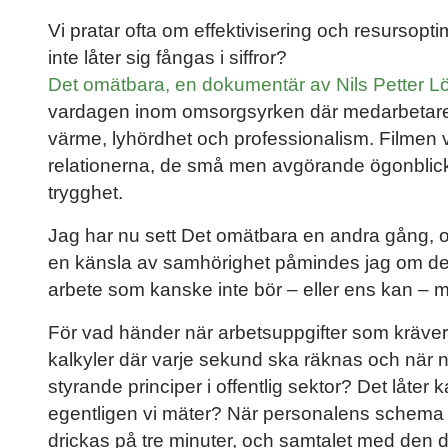
Vi pratar ofta om effektivisering och resursop
inte låter sig fångas i siffror?
Det omätbara, en dokumentär av Nils Petter Lö
vardagen inom omsorgsyrken där medarbetare 
värme, lyhördhet och professionalism. Filmen vis
relationerna, de små men avgörande ögonblic
trygghet.
Jag har nu sett Det omätbara en andra gång, 
en känsla av samhörighet påmindes jag om den 
arbete som kanske inte bör – eller ens kan – mät
För vad händer när arbetsuppgifter som kräver 
kalkyler där varje sekund ska räknas och när 
styrande principer i offentlig sektor? Det låter
egentligen vi mäter? När personalens schema f
drickas på tre minuter, och samtalet med den