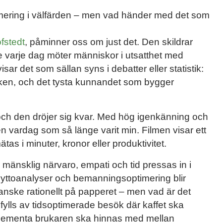
timering i välfärden – men vad händer med det som
fstedt
, påminner oss om just det. Den skildrar
varje dag möter människor i utsatthet med
ar det som sällan syns i debatter eller statistik:
ken, och det tysta kunnandet som bygger
och den dröjer sig kvar. Med hög igenkänning och
vardag som så länge varit min. Filmen visar ett
as i minuter, kronor eller produktivitet.
mänsklig närvaro, empati och tid pressas in i
nyttoanalyser och bemanningsoptimering blir
 kanske rationellt på papperet – men vad är det
ylls av tidsoptimerade besök där kaffet ska
 dementa brukaren ska hinnas med mellan