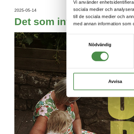
Vi använder enhetsidentifierar
sociala medier och analysera 
2025-05-14
till de sociala medier och a
Det som inte går att mä
med annan information som du 
Samtyckesval
Nödvändig
Avvisa