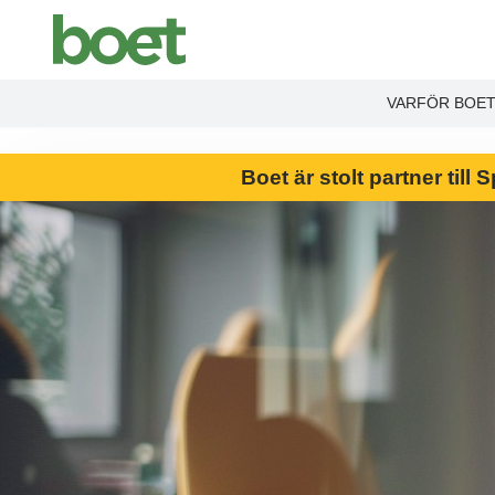
End Product brochure -->
VARFÖR BOE
Boet är stolt partner til