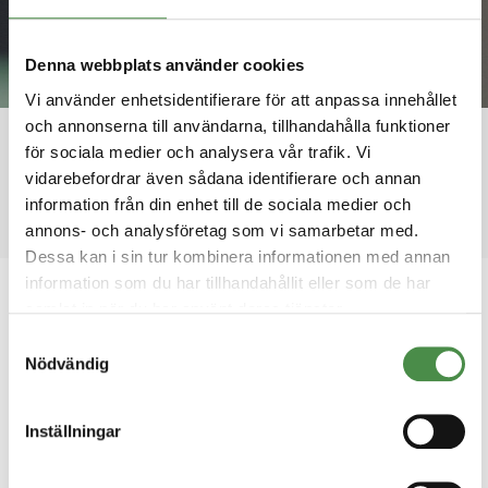
Denna webbplats använder cookies
Nyheter
Vi använder enhetsidentifierare för att anpassa innehållet
Håll dig uppdaterad med de senaste nyheterna
och annonserna till användarna, tillhandahålla funktioner
från Boet.
för sociala medier och analysera vår trafik. Vi
vidarebefordrar även sådana identifierare och annan
information från din enhet till de sociala medier och
annons- och analysföretag som vi samarbetar med.
Dessa kan i sin tur kombinera informationen med annan
information som du har tillhandahållit eller som de har
samlat in när du har använt deras tjänster.
2023-06-09
Boet goes international?
Samtyckesval
Nödvändig
Inställningar