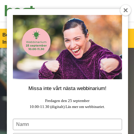
End Product brochure -->
Boet är stolt partner till Special Olympics Sweden
Invitational Games 2026!
Läs mer om samarbetet.
Missa inte vårt nästa webbinarium!
Fredagen den 25 september
10.00-11.30 (digitalt)
Läs mer om webbinariet.
Type
your