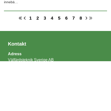
innebä…
1
2
3
4
5
6
7
8
Kontakt
Adress
Välfärdsteknik Sverige AB
Bangatan 4C
222 21 Lund
Support
support@boet.se
040 643 00 53