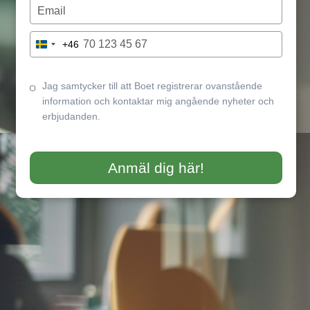
name
Type
your
email
Type
+46
Sweden
your
+46
phone
number
Jag samtycker till att Boet registrerar ovanstående
information och kontaktar mig angående nyheter och
erbjudanden.
Anmäl dig här!